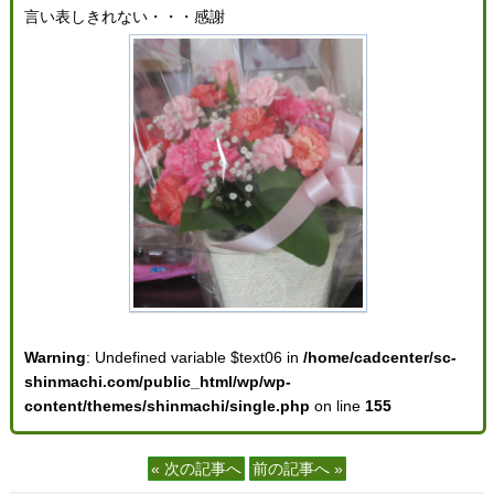
言い表しきれない・・・感謝
Warning
: Undefined variable $text06 in
/home/cadcenter/sc-
shinmachi.com/public_html/wp/wp-
content/themes/shinmachi/single.php
on line
155
« 次の記事へ
前の記事へ »