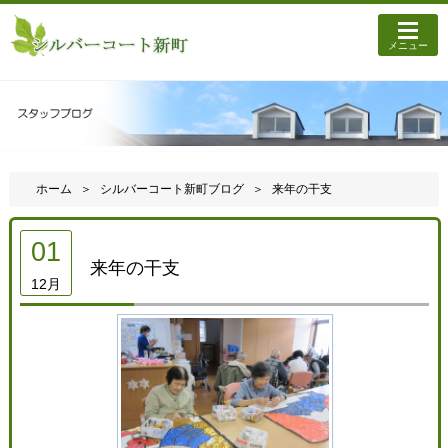
メニュー
ホーム
シルバーコート新町ブログ
来年の干支
01
来年の干支
12月