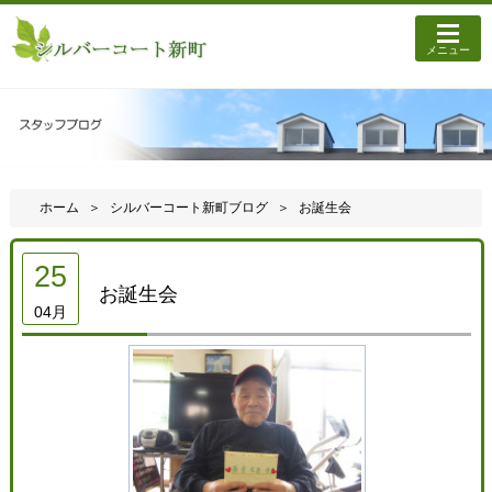
メニュー
ホーム
シルバーコート新町ブログ
お誕生会
25
お誕生会
04月