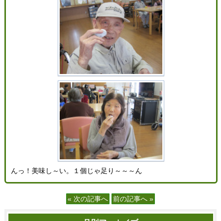
んっ！美味し～い。１個じゃ足り～～～ん
« 次の記事へ
前の記事へ »