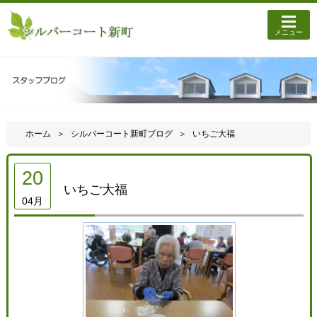
メニュー
ホーム
シルバーコート新町ブログ
いちご大福
20
いちご大福
04月